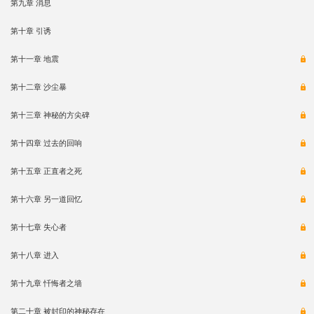
第九章 消息
第十章 引诱
第十一章 地震
第十二章 沙尘暴
第十三章 神秘的方尖碑
第十四章 过去的回响
第十五章 正直者之死
第十六章 另一道回忆
第十七章 失心者
第十八章 进入
第十九章 忏悔者之墙
第二十章 被封印的神秘存在