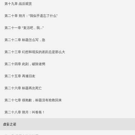
第十九章 战后观赏
第二十章 朔月：“我似乎遗忘了什么”
第二十一章 “复活吧，我...”
第二十二章 标题怎么写，急
第二十三章 幻想和现实的差距总是那么大
第二十四章 此刻，破除迷惘
第二十五章 再逢旧友
第二十六章 标题再次死亡
第二十七章 很抱歉，标题没有抢救回来
第二十八章 朔月：叫爸爸！
虚妄之诺