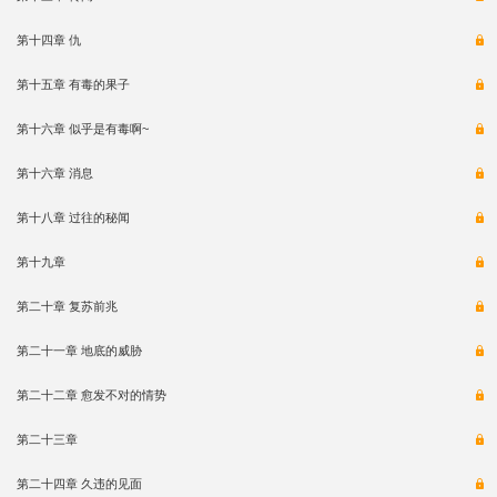
第十四章 仇
第十五章 有毒的果子
第十六章 似乎是有毒啊~
第十六章 消息
第十八章 过往的秘闻
第十九章
第二十章 复苏前兆
第二十一章 地底的威胁
第二十二章 愈发不对的情势
第二十三章
第二十四章 久违的见面