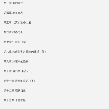
第三章 新的开始
第四章 准备出发
第五章 （真）准备出发
第六章 结界之外
第七章 注册与打探
第八章 来自刺客对战士的蔑视（笑）
第九章 旅馆中的怪物
第十章 最后的日记（上）
第十一章 最后的日记（下）
第十二章 祸从口出
第十三章 卡兰鄂斯