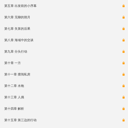
第五章 出发前的小序幕
第六章 无聊的朔月
第七章 失算的后果
第八章 海域中的交谈
第九章 分头行动
第十章 一方
第十一章 擅闯私房
第十二章 水炮
第十三章 人偶
第十四章 解析
第十五章 第三边的行动