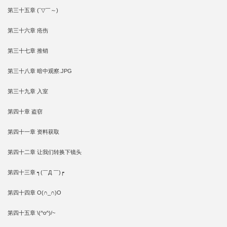
第三十五章 (ˉ▽￣～)
第三十六章 疮伤
第三十七章 推销
第三十八章 暗中观察.JPG
第三十九章 入室
第四十章 盗窃
第四十一章 资料获取
第四十二章 让我们转换下镜头
第四十三章 ┑(￣Д ￣)┍
第四十四章 O(∩_∩)O
第四十五章 \(^o^)/~