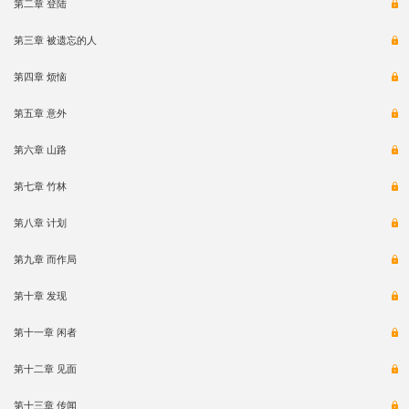
第二章 登陆
第三章 被遗忘的人
第四章 烦恼
第五章 意外
第六章 山路
第七章 竹林
第八章 计划
第九章 而作局
第十章 发现
第十一章 闲者
第十二章 见面
第十三章 传闻