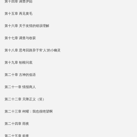
第十四章 调查伊始
第十五章 再见黄毛
第十六章 关于友情的错误理解
第十七章 调查与收获
第十八章 思考回路异于常‘人’的小幽灵
第十九章 刨根问底
第二十章 古神的低语
第二十一章 情报商人
第二十二章 天降正义（笑）
第二十三章 柯曜：我也很绝望啊
第二十四章 雨夜
第二十五章 前夜