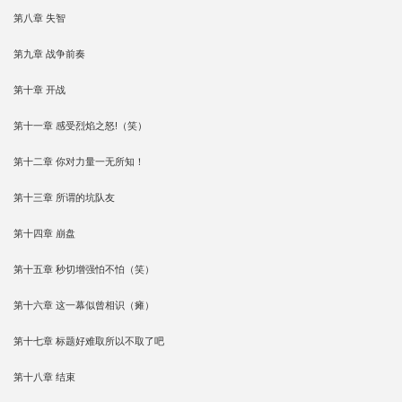
第八章 失智
第九章 战争前奏
第十章 开战
第十一章 感受烈焰之怒!（笑）
第十二章 你对力量一无所知！
第十三章 所谓的坑队友
第十四章 崩盘
第十五章 秒切增强怕不怕（笑）
第十六章 这一幕似曾相识（瘫）
第十七章 标题好难取所以不取了吧
第十八章 结束