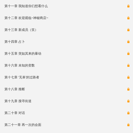
第十一章 我知道你们想看什么
第十二章 欢迎观临~神秘商店~
第十三章 新成员（笑）
第十四章 占卜
第十五章 突如其来的暴动
第十六章 未知的变数
第十七章 ‘无辜’的过路者
第十八章 推断
第十九章 搜寻街道
第二十章 对话
第二十一章 再一次的会面