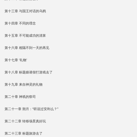
第十三章 与国王对话的乌鸦
第十四章 不同的理念
第十五章 不可能成功的清算
第十六章 相隔不到一天的再见
第十七章 ‘礼物’
第十八章 标题娘请假打游戏去了
第十九章 来自神灵的礼物
第二十章 神祇的祭司
第二十一章 朔月：“听说过安利么？”
第二十二章 转移场景真好玩
第二十三章 标题旅游去了