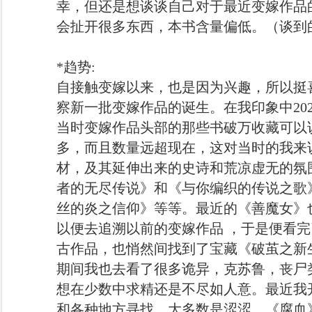
幸，但还是想谈谈自己对于最近变嫁作品
会扯开很多东西，本书含量偏低。（谈到
*趋势:
自接触变嫁以来，也是因为兴趣，所以挺
察新一批变嫁作品的诞生。在我印象中202
当时变嫁作品头部的那些书破万收藏可以
多，而且数量远超现在，这对当时的我来
材，及其延伸出来的史诗和荒凉虚无的氛
者的无尽传说》和《与你编织的传说之歌
丝的炎之信仰》等等。最近的《善魔女》
以便去追溯以前的变嫁作品 ，于是便看
古作品，也悄然间找到了宝藏《破茧之新
期间我也去看了很多诡异，克苏鲁，丧尸
想在少数中求精还是不尽如人意。最近我
和各种地方寻找，大多数是涩涩，《腐血