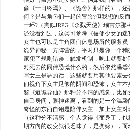
像《十日终焉》、《诡舍》那样的），还
何？是与角色们一起的冒险?但我想的反
一环?（类似JRPG《杀戮天使》瑞吉尔那
还没看到过，这类可参考《信使少女的迷
女主也可以是主角团们休息场所的服务员
诡异神秘一方阵营的，平时只是像一个稍
家犯了规则错误，触发机制，晚上就要处
对死去的同伴恐慌什么的，然后依然温馨
写女主是恶的话，这些就要用其他要素去
们视角下女主足够的阴间和恐怖，女主本
鉴《道诡异仙》那种分不清的感觉，比如
自己房间，眼神迷离，看到的是一个温馨
奇怪的东西自诩是陪伴女主，加上女主对
（这种分不清感，个人觉得《变身了，也
期方向的改变就很乏味了，是变嫁），而