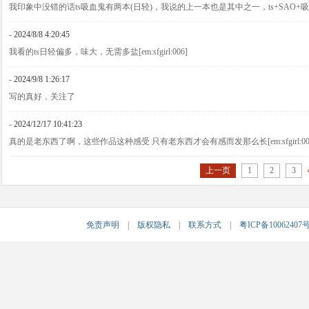
我印象中没错的话ts吸血鬼有两本(日轻)，我说的上一本也是其中之一，ts+SAO+吸血鬼+变
-
2024/8/8 4:20:45
我看的ts日轻偏多，味大，无需多盐[em:sfgirl:006]
-
2024/9/8 1:26:17
写的真好，关注了
-
2024/12/17 10:41:23
真的是老东西了啊，这些作品这种感受 只有老东西才会有感而发那么长[em:sfgirl:00
上一页
1
2
3
免责声明
|
版权隐私
|
联系方式
|
粤ICP备10062407