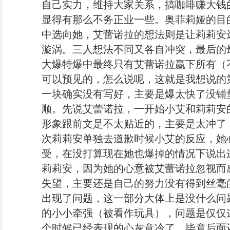
自己实力，维持大家关系，搞咖啡赚大钱
显得有那么不务正业一些。奥菲莉娅的目
中选向她，艾蕾诺拉的想法则是让莉莉安
漩涡。三人想法不同又各自冲突，最后的
大爆特爆中最终只有艾蕾诺拉赢下所有（
可以预见的，怎么说呢，这就是我想说的
一块确实没有写好，主要是爆太快了没铺
顺。先说艾蕾诺拉，一开始小艾和莉莉安
形象跟前文是不太贴近的，主要是太冲了
次莉莉安单独去道歉时候小艾的反应，她
受，在没打算现在她也爆掉的情况下说出
莉莉安，因为她的心意被艾蕾诺拉忽视而
失望，主要还是自己的努力没有得到丝毫
出现了问题，这一部分大体上是没什么问
的小小牵强（被看作玩具），问题是仅仅
个时候已经表现的心灰意冷了。毕竟后面