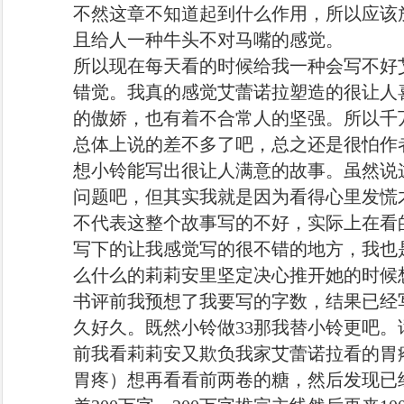
不然这章不知道起到什么作用，所以应该
且给人一种牛头不对马嘴的感觉。
所以现在每天看的时候给我一种会写不好
错觉。我真的感觉艾蕾诺拉塑造的很让人
的傲娇，也有着不合常人的坚强。所以千万
总体上说的差不多了吧，总之还是很怕作
想小铃能写出很让人满意的故事。虽然说
问题吧，但其实我就是因为看得心里发慌
不代表这整个故事写的不好，实际上在看
写下的让我感觉写的很不错的地方，我也
么什么的莉莉安里坚定决心推开她的时候
书评前我预想了我要写的字数，结果已经
久好久。既然小铃做33那我替小铃更吧。
前我看莉莉安又欺负我家艾蕾诺拉看的胃
胃疼）想再看看前两卷的糖，然后发现已经