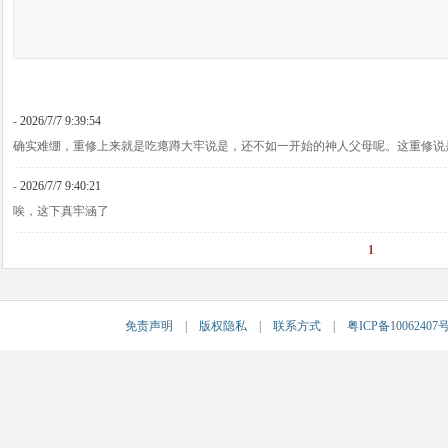
-
2026/7/7 9:39:54
确实难绷，重修上来就是吃瘪蹲大牢说是，还不如一开始的神人父母呢。这重修说
-
2026/7/7 9:40:21
唉，这下真牢涵了
1
免责声明
|
版权隐私
|
联系方式
|
粤ICP备10062407