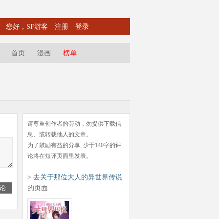
您好，SF游客
注册
登录
首页
漫画
榜单
请尊重创作者的劳动，勿提供下载信
息、或转载他人的文章。
为了鼓励有益的分享, 少于140字的评
论将在短评页面里发表。
> 去
关于那位大人的异世界传说
论
的页面