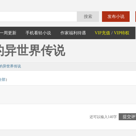
搜索
发布小说
一周更新
手机看轻小说
作家福利待遇
VIP充值
/
VIP特权
的异世界传说
的异世界传说
全部
）
提交评
还可以输入140字