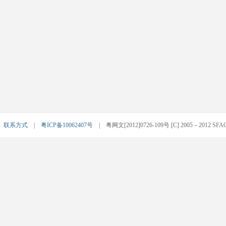
|
联系方式
|
粤ICP备10062407号
| 粤网文[2012]0726-109号 [C] 2005－2012 SFACG.