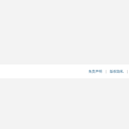
免责声明
|
版权隐私