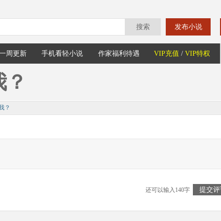
搜索
发布小说
一周更新
手机看轻小说
作家福利待遇
VIP充值
/
VIP特权
我？
我？
提交评
还可以输入140字