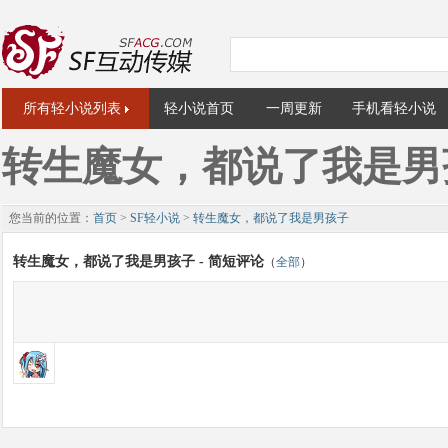
所有轻小说列表
轻小说首页
一周更新
手机看轻小说
转生魔女，都说了我是男
您当前的位置：
首页
>
SF轻小说
>
转生魔女，都说了我是男孩子
转生魔女，都说了我是男孩子 - 简短评论
（
全部
）