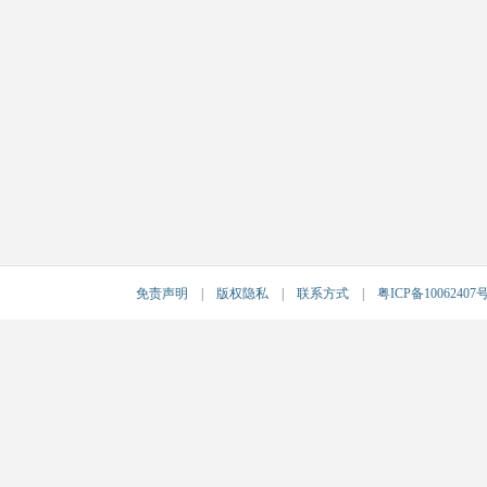
免责声明
|
版权隐私
|
联系方式
|
粤ICP备10062407