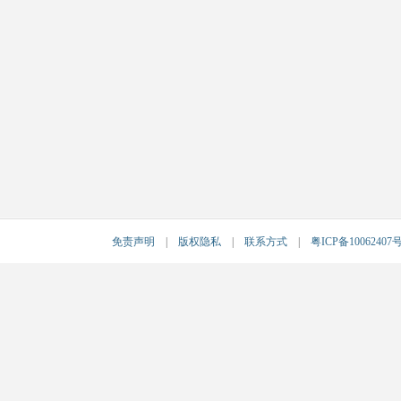
免责声明
|
版权隐私
|
联系方式
|
粤ICP备10062407