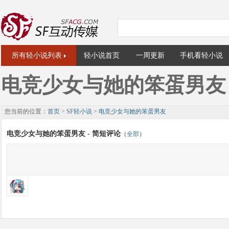
所有轻小说列表
轻小说首页
一周更新
手机看轻小说
电竞少女与她的笨蛋男友
您当前的位置：
首页
>
SF轻小说
>
电竞少女与她的笨蛋男友
电竞少女与她的笨蛋男友 - 简短评论
（
全部
）