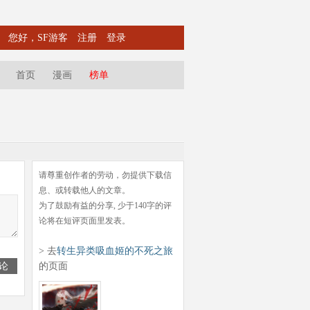
您好，SF游客
注册
登录
首页
漫画
榜单
请尊重创作者的劳动，勿提供下载信
息、或转载他人的文章。
为了鼓励有益的分享, 少于140字的评
论将在短评页面里发表。
> 去
转生异类吸血姬的不死之旅
论
的页面