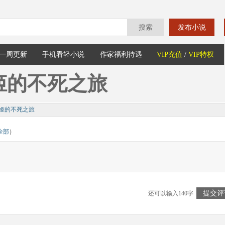
搜索
发布小说
一周更新
手机看轻小说
作家福利待遇
VIP充值
/
VIP特权
姬的不死之旅
姬的不死之旅
全部
）
提交评
还可以输入140字