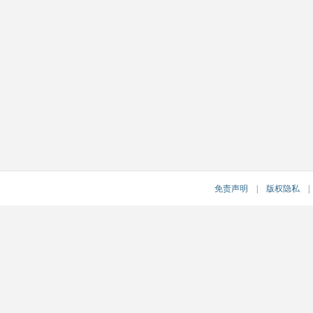
免责声明
|
版权隐私