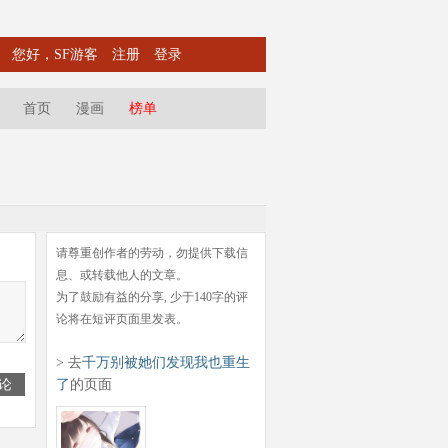
您好，SF游客
注册
登录
首页
漫画
榜单
请尊重创作者的劳动，勿提供下载信
息、或转载他人的文章。
为了鼓励有益的分享, 少于140字的评
论将在短评页面里发表。
> 去
千万别被她们发现我也重生
论
了
的页面