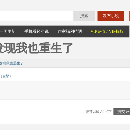
搜索
发布小说
一周更新
手机看轻小说
作家福利待遇
VIP充值
/
VIP特权
发现我也重生了
发现我也重生了
（
全部
）
提交评
还可以输入140字