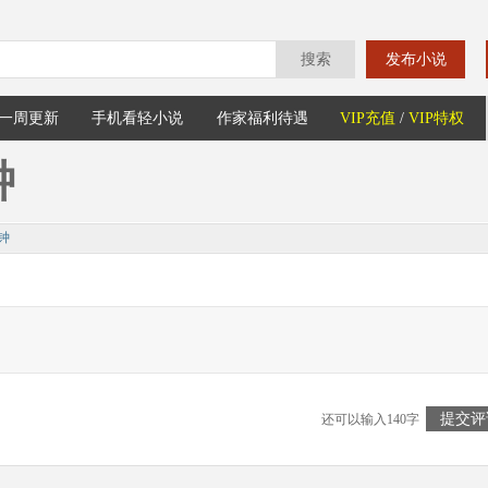
搜索
发布小说
一周更新
手机看轻小说
作家福利待遇
VIP充值
/
VIP特权
钟
钟
提交评
还可以输入140字