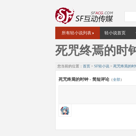
所有轻小说列表
轻小说首页
死咒终焉的时
您当前的位置：
首页
>
SF轻小说
>
死咒终焉的时
死咒终焉的时钟 - 简短评论
（
全部
）