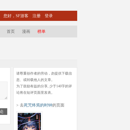
您好，SF游客
注册
登录
首页
漫画
榜单
请尊重创作者的劳动，勿提供下载信
息、或转载他人的文章。
为了鼓励有益的分享, 少于140字的评
论将在短评页面里发表。
> 去
死咒终焉的时钟
的页面
论