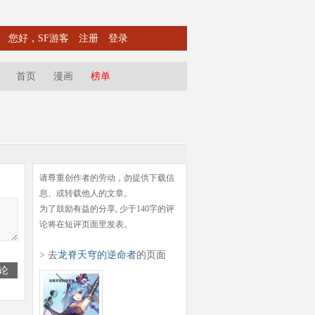
您好，SF游客
注册
登录
首页
漫画
榜单
请尊重创作者的劳动，勿提供下载信
息、或转载他人的文章。
为了鼓励有益的分享, 少于140字的评
论将在短评页面里发表。
> 去
龙脊天穹的逆命者
的页面
论