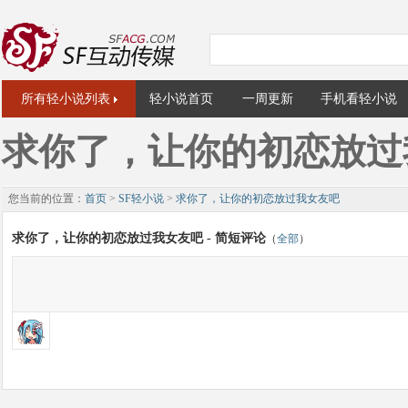
所有轻小说列表
轻小说首页
一周更新
手机看轻小说
求你了，让你的初恋放过
您当前的位置：
首页
>
SF轻小说
>
求你了，让你的初恋放过我女友吧
求你了，让你的初恋放过我女友吧 - 简短评论
（
全部
）