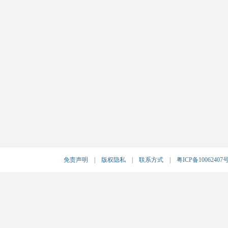
免责声明
|
版权隐私
|
联系方式
|
粤ICP备10062407