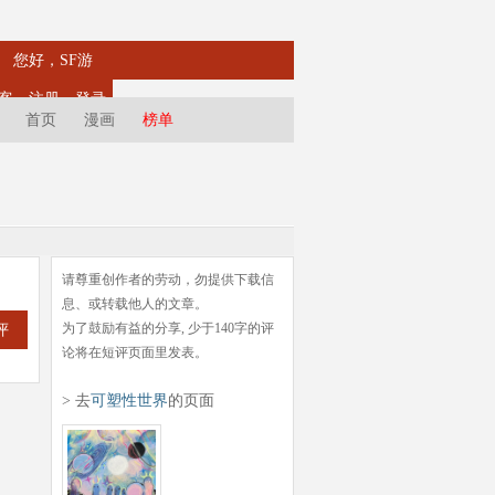
您好，SF游
客
注册
登录
首页
漫画
榜单
请尊重创作者的劳动，勿提供下载信
息、或转载他人的文章。
为了鼓励有益的分享, 少于140字的评
评
论将在短评页面里发表。
> 去
可塑性世界
的页面