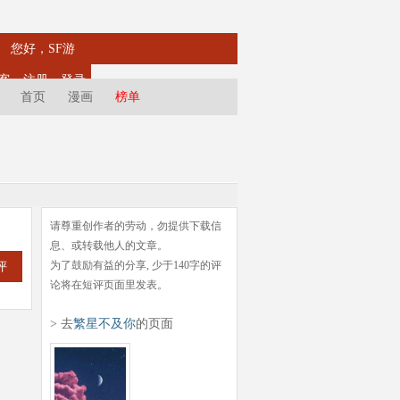
您好，SF游
客
注册
登录
首页
漫画
榜单
请尊重创作者的劳动，勿提供下载信
息、或转载他人的文章。
为了鼓励有益的分享, 少于140字的评
评
论将在短评页面里发表。
> 去
繁星不及你
的页面