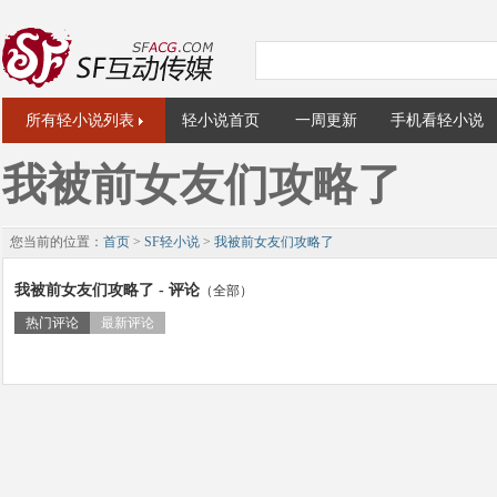
所有轻小说列表
轻小说首页
一周更新
手机看轻小说
我被前女友们攻略了
您当前的位置：
首页
>
SF轻小说
>
我被前女友们攻略了
我被前女友们攻略了 - 评论
（全部）
热门评论
最新评论