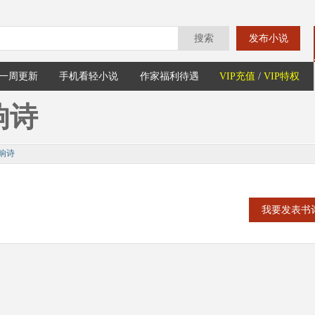
搜索
发布小说
一周更新
手机看轻小说
作家福利待遇
VIP充值
/
VIP特权
响诗
响诗
我要发表书