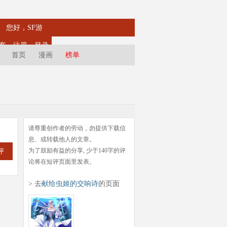
您好，SF游
客
注册
登录
首页
漫画
榜单
请尊重创作者的劳动，勿提供下载信
息、或转载他人的文章。
为了鼓励有益的分享, 少于140字的评
评
论将在短评页面里发表。
> 去
献给虫姬的交响诗
的页面