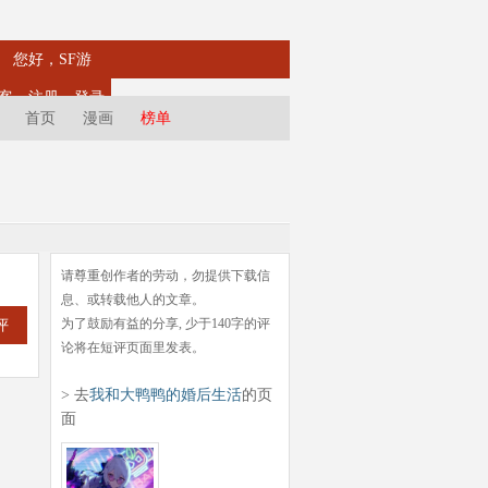
您好，SF游
客
注册
登录
首页
漫画
榜单
请尊重创作者的劳动，勿提供下载信
息、或转载他人的文章。
为了鼓励有益的分享, 少于140字的评
评
论将在短评页面里发表。
> 去
我和大鸭鸭的婚后生活
的页
面