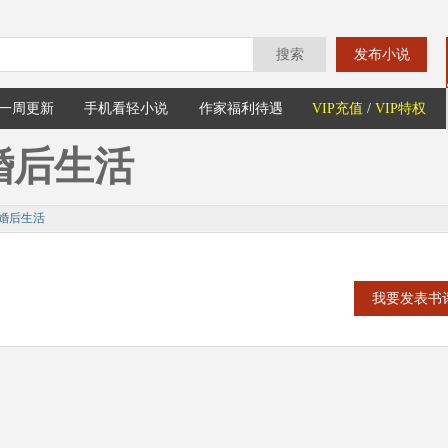
搜索
发布小说
一周更新
手机看轻小说
作家福利待遇
VIP充值
/
VIP特权
婚后生活
婚后生活
我要发表书