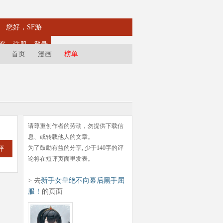
您好，SF游
客
注册
登录
首页
漫画
榜单
请尊重创作者的劳动，勿提供下载信
息、或转载他人的文章。
为了鼓励有益的分享, 少于140字的评
评
论将在短评页面里发表。
> 去
新手女皇绝不向幕后黑手屈
服！
的页面