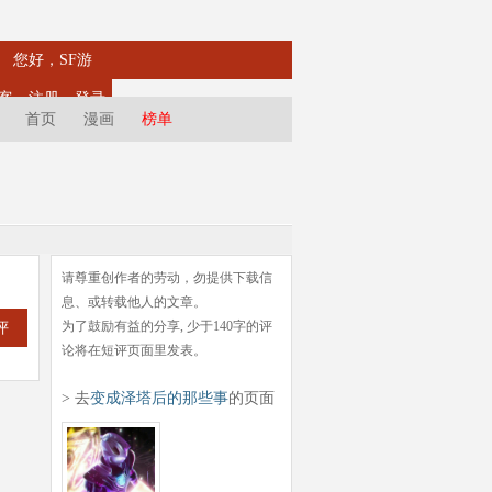
您好，SF游
客
注册
登录
首页
漫画
榜单
请尊重创作者的劳动，勿提供下载信
息、或转载他人的文章。
为了鼓励有益的分享, 少于140字的评
评
论将在短评页面里发表。
> 去
变成泽塔后的那些事
的页面