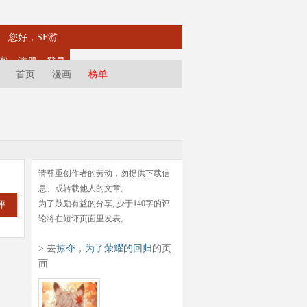
您好，SF游
客
注册
登录
首页
漫画
榜单
请尊重创作者的劳动，勿提供下载信
息、或转载他人的文章。
为了鼓励有益的分享, 少于140字的评
评
论将在短评页面里发表。
> 去
掠夺，为了荣耀的回归
的页
面