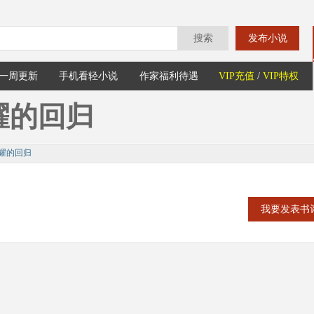
搜索
发布小说
一周更新
手机看轻小说
作家福利待遇
VIP充值
/
VIP特权
耀的回归
耀的回归
我要发表书