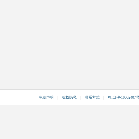
免责声明
|
版权隐私
|
联系方式
|
粤ICP备10062407