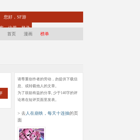
您好，SF游
客
注册
登录
首页
漫画
榜单
请尊重创作者的劳动，勿提供下载信
息、或转载他人的文章。
为了鼓励有益的分享, 少于140字的评
评
论将在短评页面里发表。
> 去
人在崩铁，每天十连抽
的页
面