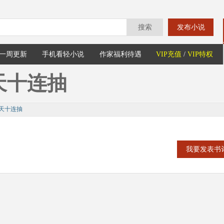
搜索
发布小说
一周更新
手机看轻小说
作家福利待遇
VIP充值
/
VIP特权
天十连抽
天十连抽
我要发表书