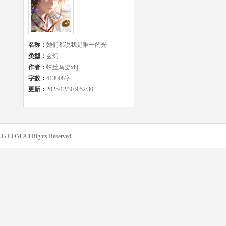
名称：
她们都说我是唯一的光
类型：
玄幻
作者：
蛛丝马迹xhj
字数：
613008字
更新：
2025/12/30 9:52:30
COM All Rights Reserved