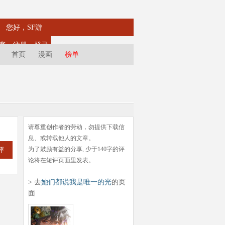
您好，SF游
客
注册
登录
首页
漫画
榜单
请尊重创作者的劳动，勿提供下载信
息、或转载他人的文章。
为了鼓励有益的分享, 少于140字的评
评
论将在短评页面里发表。
> 去
她们都说我是唯一的光
的页
面