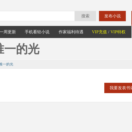
搜索
发布小说
一周更新
手机看轻小说
作家福利待遇
VIP充值
/
VIP特权
唯一的光
唯一的光
我要发表书