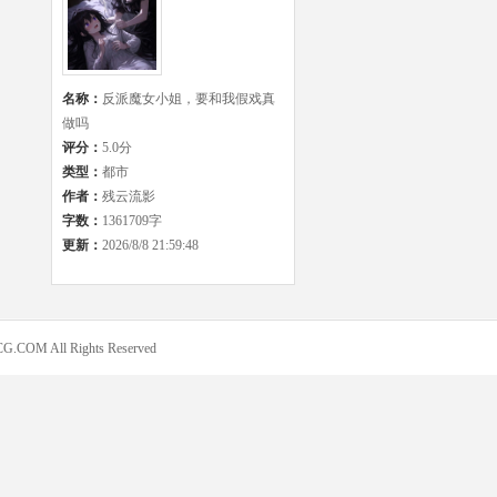
名称：
反派魔女小姐，要和我假戏真
做吗
评分：
5.0分
类型：
都市
作者：
残云流影
字数：
1361709字
更新：
2026/8/8 21:59:48
COM All Rights Reserved