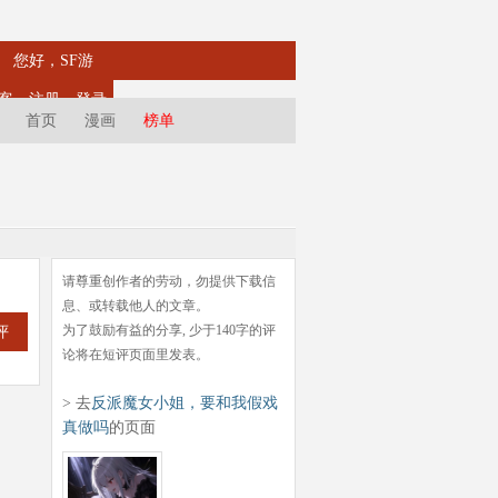
您好，SF游
客
注册
登录
首页
漫画
榜单
请尊重创作者的劳动，勿提供下载信
息、或转载他人的文章。
为了鼓励有益的分享, 少于140字的评
评
论将在短评页面里发表。
> 去
反派魔女小姐，要和我假戏
真做吗
的页面