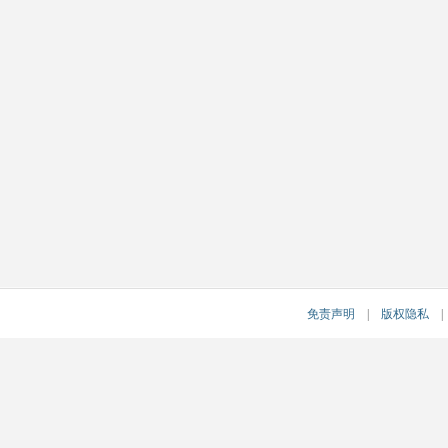
免责声明
|
版权隐私