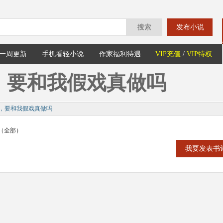
搜索
发布小说
一周更新
手机看轻小说
作家福利待遇
VIP充值
/
VIP特权
，要和我假戏真做吗
，要和我假戏真做吗
（全部）
我要发表书