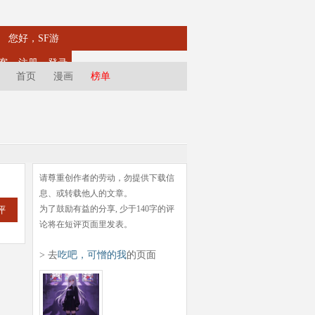
您好，SF游
客
注册
登录
首页
漫画
榜单
请尊重创作者的劳动，勿提供下载信
息、或转载他人的文章。
为了鼓励有益的分享, 少于140字的评
评
论将在短评页面里发表。
> 去
吃吧，可憎的我
的页面