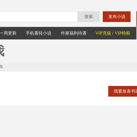
搜索
发布小说
一周更新
手机看轻小说
作家福利待遇
VIP充值
/
VIP特权
我
我
我要发表书