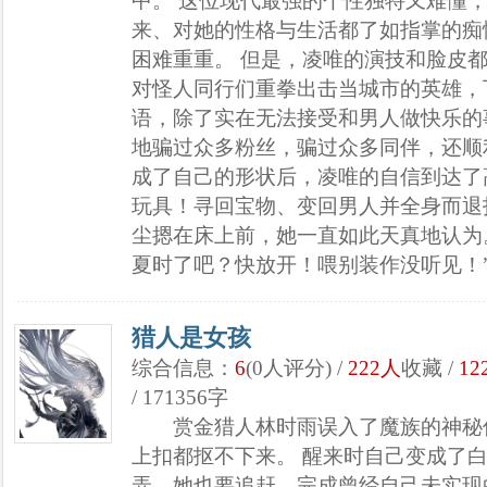
中。 这位现代最强的个性独特又难懂
来、对她的性格与生活都了如指掌的痴
困难重重。 但是，凌唯的演技和脸皮
对怪人同行们重拳出击当城市的英雄，
语，除了实在无法接受和男人做快乐的
地骗过众多粉丝，骗过众多同伴，还顺
成了自己的形状后，凌唯的自信到达了
玩具！寻回宝物、变回男人并全身而退
尘摁在床上前，她一直如此天真地认为
夏时了吧？快放开！喂别装作没听见！”.
猎人是女孩
综合信息：
6
(0人评分) /
222人
收藏 /
12
/ 171356字
赏金猎人林时雨误入了魔族的神秘仪
上扣都抠不下来。 醒来时自己变成了
弄，她也要追赶，完成曾经自己未实现的