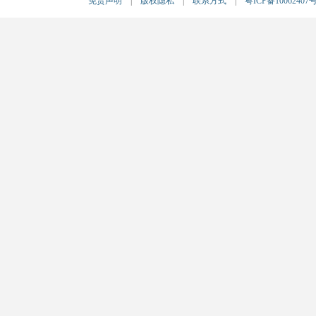
免责声明
|
版权隐私
|
联系方式
|
粤ICP备10062407