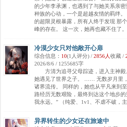
的少年李承渊，也遇到了与她关系亲密
种族的心动，一个是超越友情的羁绊。
的超限灵根暴露，所有人终于发现 那
峰的存在。 这一次，她再也藏不住了。.
冷漠少女只对他敞开心扉
综合信息：
10
(1人评分) /
2856人
收藏 /
2026/8/6 / 1255685字
方清为追寻父母踪迹，进入主神殿。
她遇见了世界之子。 …… 无数岁月
诸界流传。 同样的，她也从平凡来到
路经历无数艰险，最终到达这个地步的男
我永远。” （纯爱、1v1、不虐不破，
异界转生的少女还在旅途中