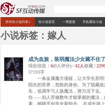
所有轻小说列表
轻小说首页
一周更新
手机看轻小说
小说标签：嫁人
成为血族，装弱魔法少女藏不住
综合信息：
6
(0人评分) /
42人
收藏 /
229
37193字
一条金属魔方项链，让大学生苏明穿
陌生的世界，危险的身份。为了隐藏血
生，低调学习人族魔法，努力活下去。
住——别人苦修数年才能掌握的魔法，
素，她随手创造全新组合。 在成长路