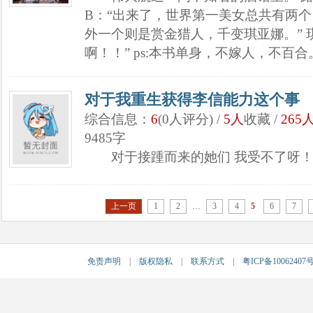
B：“出来了，世界第一美女总共有两个
外一个则是赏金猎人，千变琪亚娜。” 
啊！！” ps:本书单身，不嫁人，不百合。
对于我重生获得李信能力这个事
综合信息：
6
(0人评分) /
5人
收藏 /
265
9485字
对于接踵而来的她们 我受不了呀！.
上一页
1
2
…
3
4
5
6
7
免责声明
|
版权隐私
|
联系方式
|
粤ICP备10062407