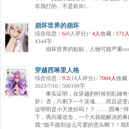
非我打的，不是欺诈!..
崩坏世界的崩坏
综合信息：
6
(0人评分) /
4人
收藏 /
171
4344字
崩坏世界的贴贴，人物可能严重cos
穿越西琳里人格
综合信息：
9.2
(14人评分) /
7004人
收藏 
2023/7/10 / 500109字
事实证明，在穿越的时候别乱碰奇奇
肝）否，只剩下一个灵魂……而且还变
这明明是小天使好吗！？ …… 西琳:“拜
下，再闪避攻击，一个大就能解决的事能不
我:“能不能别这么可爱的歪头啊？！我