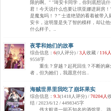
限的啊。" "琦安卡同学，你到底想说什
君！今天说什么也要让琪亚娜进厨房！"
是魔鬼吗！？” 士道绝望的看着被带
安卡，这明显是失了智的模样，却让他
什么样子。..
夜零和她们的故事
综合信息：
6
(0人评分) /
3人
收藏 /
116
9558字
重生？穿越？起死回生？不断的麻烦
者，但为她们，我愿意付出..
海贼世界里我吃了崩坏果实
综合信息：
9.3
(1418人评分) /
70204人
收
结 / 2023/6/12 / 4498345字
伟大航道一间不知名的酒馆里。 路人