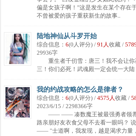
偏是女孩子啊！”这是发生在某个存在
不曾被爱的孩子重获新生的故事..
陆地神仙从斗罗开始
综合信息：
6
(0人评分) /
91人
收藏 /
578
29936字
重生者千仞雪：唐三！我不会让你再
三！你们必死！武魂殿一定会统一大陆！ 
我的约战攻略的怎么是律者？
综合信息：
6
(0人评分) /
4575人
收藏 /
5
2023/6/15 / 2298366字
—— —— 凑数魔王被最强勇者领
路亲朋好友衣食父母不去看一眼吗？ 说
—— "士道啊，我发现，越是渴求力