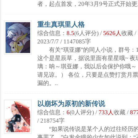
者，起点首发，20年3月9号正式开始更
重生真琪里人格
综合信息：
8.5
(6人评分) /
5626人
收藏 /
2023/7/7 / 1147085字
有关“琪亚娜”的同人小说，群号：115
这个是星辰草，据说里面有星星哦~ 夜璃
璃：呐～琪亚娜，我以后会保护你哦～
请见谅。） 各位，只要是点赞打赏月
漏的。..
以崩坏为原初的新传说
综合信息：
6
(0人评分) /
733人
收藏 /
87
/ 218754字
“如果说传说是某个人的过往经历的
事罢了。”白发金瞳的少女如此说到：