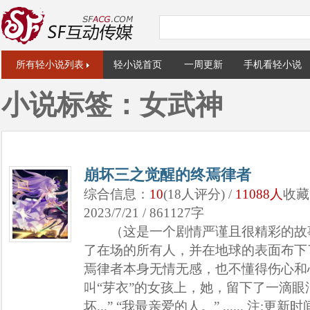
所有轻小说列表
轻小说首页
一周更新
手机看轻小说
小说标签：女武神
崩坏三之觉醒的终焉律者
综合信息：
10
(18人评分) /
11088人
收藏
2023/7/21 / 861127字
（这是一个剧情严谨且很精彩的故事
了在场的所有人，并在地球的表面布下了
焉律者本身无情无感，也不懂得伤心和
叫“芽衣”的女孩上，她，留下了一滴眼
坏...” “我最亲爱的人。” ...... 注: