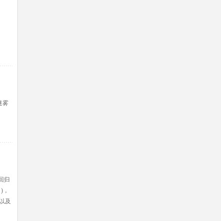
迷雾
回归
)，
以及