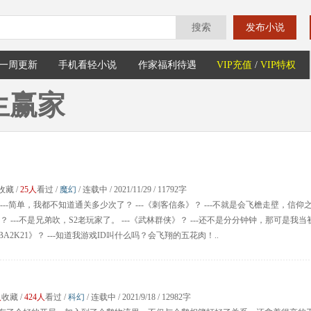
搜索
发布小说
一周更新
手机看轻小说
作家福利待遇
VIP充值
/
VIP特权
生赢家
收藏 /
25人
看过 /
魔幻
/ 连载中 / 2021/11/29 / 11792字
--简单，我都不知道通关多少次了？ ---《刺客信条》？ ---不就是会飞檐走壁，信仰
？ ---不是兄弟吹，S2老玩家了。 ---《武林群侠》？ ---还不是分分钟钟，那可是我当
NBA2K21》？ ---知道我游戏ID叫什么吗？会飞翔的五花肉！..
人
收藏 /
424人
看过 /
科幻
/ 连载中 / 2021/9/18 / 12982字