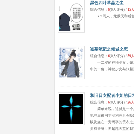
黑色四叶草晶之尘
综合信息：
6
(0人评分) /
15
YY同人，龙傲天和后宫是
盗墓笔记之倾城之恋
综合信息：
6
(0人评分) /
59
十二岁的神秘少女，邂逅
中的一角，神秘少女与张起
和旧日支配者小姐的日
综合信息：
6
(0人评分) /
26
简单来说，这就是一个身
地球后被同学安利并且召唤出
以及坐在一旁码字的黄衣之
拥有替身世界超越天堂的我