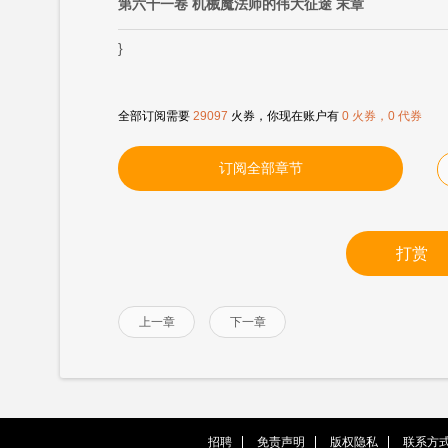
第六十一卷 机械魔法师的伟大征途 末章
}
全部订阅需要
29097
火券，你现在账户有
0 火券，0 代券
订阅全部章节
打赏
上一章
下一章
招聘
免责声明
版权隐私
联系方