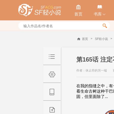


首页
书库


>
>
首页
SF轻小说
第165话 注
作者：休止符的另一端
在我的指缝之中，有
看生命古树这种干巴
固，但里面除了...