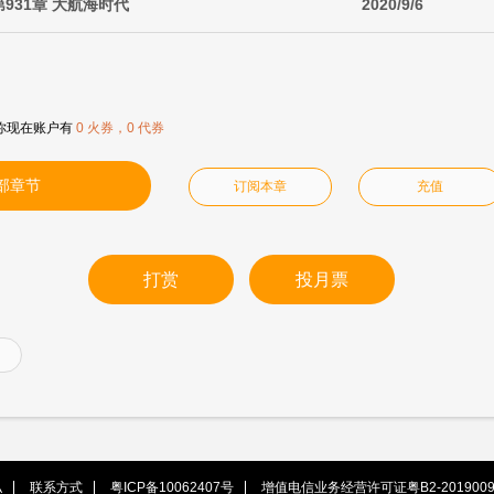
第931章 大航海时代
2020/9/6
你现在账户有
0 火券，0 代券
部章节
订阅本章
充值
打赏
投月票
私
联系方式
粤ICP备10062407号
增值电信业务经营许可证粤B2-2019009