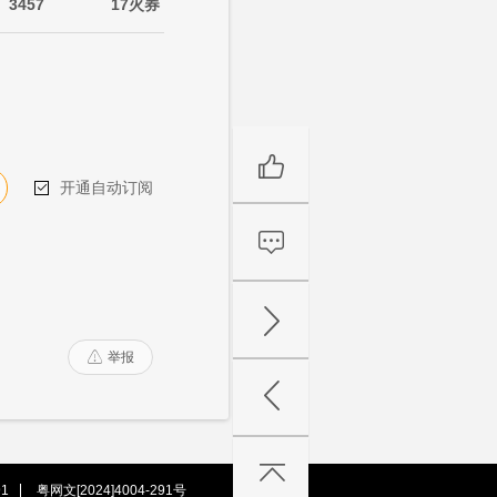
3457
17火券
开通自动订阅

举报

1
粤网文[2024]4004-291号