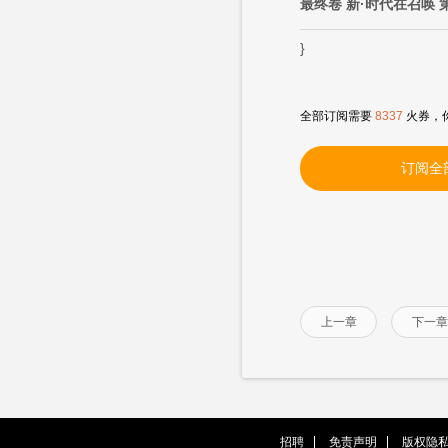
最终卷 新·时代在召唤 
}
全部订阅需要
8337
火券，
订阅全
上一章
下一章
招聘
免责声明
版权隐