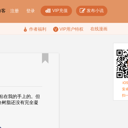


VIP充值
发布小说
F游客
注册
登录
在线漫画

作者福利
VIP用户特权

iO
安卓
扫
粘在我的手上的。但
块树脂还没有完全凝