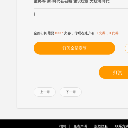
最终卷 新·时代在召唤 第931章 大航海时代
}
全部订阅需要
8337
火券，你现在账户有
0 火券，0 代券
订阅全部章节
打赏
上一章
下一章
招聘
免责声明
版权隐私
联系方