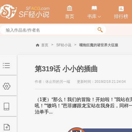



首页
书库
排行榜


>
>
首页
SF轻小说
嘴炮狂魔的诸世界大征服
第319话 小小的插曲
作者：休止符的另一端
更新时间：2019/2/18 21:24:04
（1更）“那么！我们的冒险！开始啦！”我站
吼！”“嗷呜！”芭菲娜跟龙宝站在我身后，同
治单手...