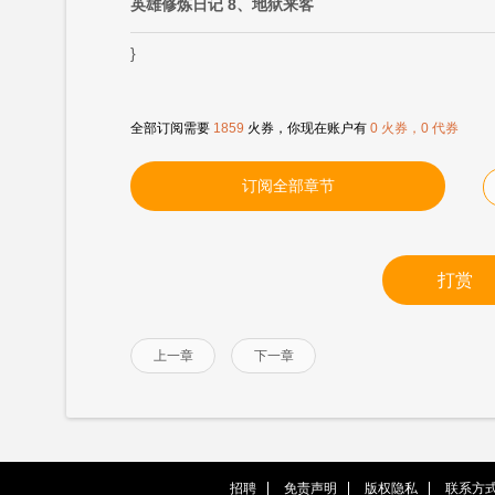
英雄修炼日记 8、地狱来客
}
全部订阅需要
1859
火券，你现在账户有
0 火券，0 代券
订阅全部章节
打赏
上一章
下一章
招聘
免责声明
版权隐私
联系方