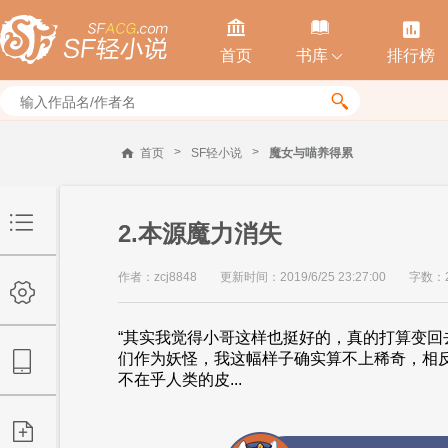



首页
书库
排行榜


>
>
首页
SF轻小说
魔女与喵养得累
2.本源魔力消失
作者：zcj8848
更新时间：2019/6/25 23:27:00
字数：2
“其实我觉得小哥这样也挺好的，真的打算变回
们作为妖怪，我这幅样子确实算不上稀奇，相
不在乎人类的皮...