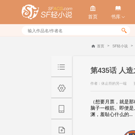


首页
书库


>
>
首页
SF轻小说
第435话 人
作者：休止符的另一端
（想要月票，就是那
脑子一根筋。即便是
渊，羞耻心什么的...