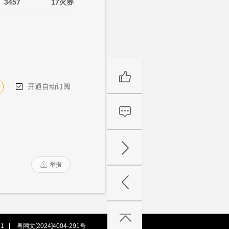
3457
17火券
开通自动订阅

举报

1
粤网文[2024]4004-291号