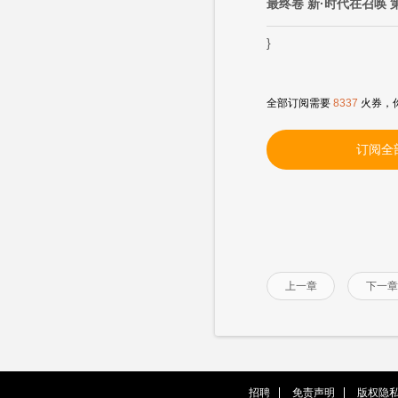
最终卷 新·时代在召唤 
}
全部订阅需要
8337
火券，
订阅全
上一章
下一章
招聘
免责声明
版权隐