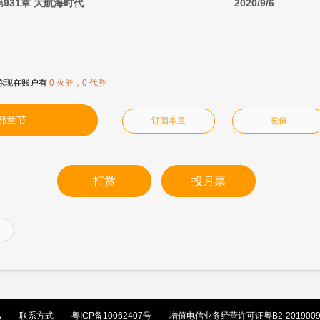
第931章 大航海时代
2020/9/6
你现在账户有
0 火券，0 代券
部章节
订阅本章
充值
打赏
投月票
私
联系方式
粤ICP备10062407号
增值电信业务经营许可证粤B2-2019009