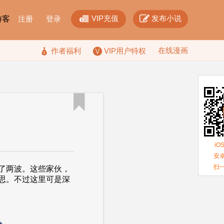


VIP充值
发布小说
F游客
注册
登录
在线漫画

作者福利
VIP用户特权

iO
安卓
扫
了两波。这些家伙，
思。不过这里可是深