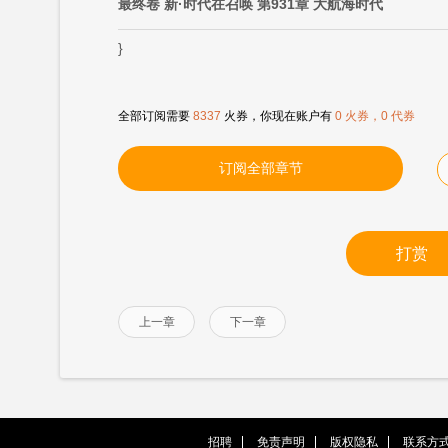
最终卷 新·时代在召唤 第931章 大航海时代
}
全部订阅需要
8337
火券，你现在账户有
0 火券，0 代券
订阅全部章节
打赏
上一章
下一章
招聘
免责声明
版权隐私
联系方