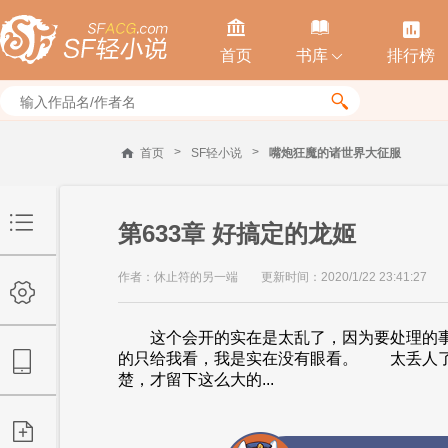



首页
书库
排行榜


>
>
首页
SF轻小说
嘴炮狂魔的诸世界大征服
第633章 好搞定的龙姬
作者：休止符的另一端
更新时间：2020/1/22 23:41:27
这个会开的实在是太乱了，因为要处理的事
的只给我看，我是实在没有眼看。 太丢人了
楚，才留下这么大的...