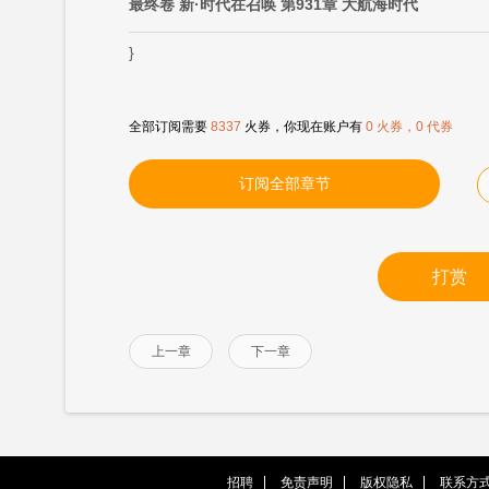
最终卷 新·时代在召唤 第931章 大航海时代
}
全部订阅需要
8337
火券，你现在账户有
0 火券，0 代券
订阅全部章节
打赏
上一章
下一章
招聘
免责声明
版权隐私
联系方