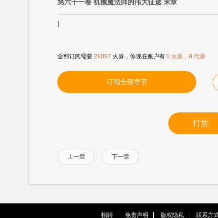
第六十一卷 机械魔法师的伟大征途 末章
}
全部订阅需要
29097
火券，你现在账户有
0 火券，0 代券
订阅全部章节
打赏
上一章
下一章
招聘
免责声明
版权隐私
联系方