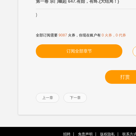
第一卷 宗门崛起 647.有始，有终.{大结局！}
}
全部订阅需要
9087
火券，你现在账户有
0 火券，0 代券
订阅全部章节
打赏
上一章
下一章
招聘
免责声明
版权隐私
联系方