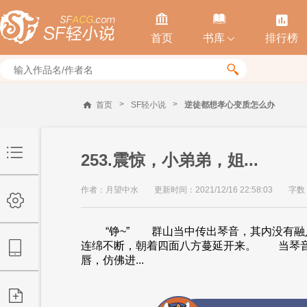



首页
书库
排行榜


>
>
首页
SF轻小说
逆徒都想孝心变质怎么办
253.震惊，小弟弟，姐...
作者：月望中水
更新时间：2021/12/16 22:58:03
字数
“铮~” 群山当中传出琴音，其内没有融
连绵不断，朝着四面八方蔓延开来。 当琴音
唇，仿佛进...