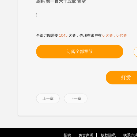
岛屿 第一百六十五章 青空
}
全部订阅需要
1045
火券，你现在账户有
0 火券，0 代券
订阅全部章节
打赏
上一章
下一章
招聘
免责声明
版权隐私
联系方