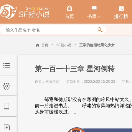



首页
书库
排行榜


>
>
首页
SF轻小说
正常的他拒绝黑化少女
第一百一十三章 星河倒转
作者：三盒牛奶
更新时间：2022/2/22 15:20:32
字数：
郁逐和傅斯鄢没有在寒冽的冷风中站太久。
前一后走进书店。 呼啸的寒风与热情洋溢的
从身前缓缓吹过。...