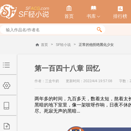



首页
书库
排行榜


>
>
首页
SF轻小说
正常的他拒绝黑化少女
第一百四十八章 回忆
作者：三盒牛奶
更新时间：2022/4/4 19:57:08
字数：2
两年多的时间，九百多天，数着太短，熬着太
黑暗的地下室里，像一架吱呀作响，日夜不休
尽。死寂无声的黑暗...