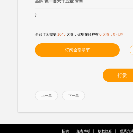
岛屿 第一百六十五章 青空
}
全部订阅需要
1045
火券，你现在账户有
0 火券，0 代券
订阅全部章节
打赏
上一章
下一章
招聘
免责声明
版权隐私
联系方