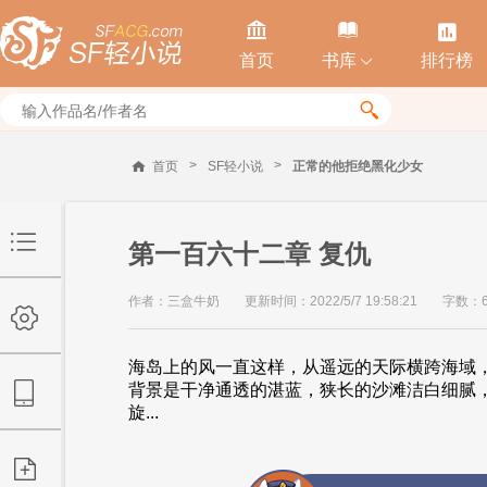



首页
书库
排行榜


>
>
首页
SF轻小说
正常的他拒绝黑化少女
第一百六十二章 复仇
作者：三盒牛奶
更新时间：2022/5/7 19:58:21
字数：6
海岛上的风一直这样，从遥远的天际横跨海域
背景是干净通透的湛蓝，狭长的沙滩洁白细腻
旋...