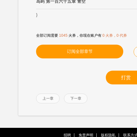
岛屿 第一百六十五章 青空
}
全部订阅需要
1045
火券，你现在账户有
0 火券，0 代券
订阅全部章节
打赏
上一章
下一章
招聘
免责声明
版权隐私
联系方