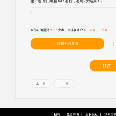
第一卷 宗门崛起 647.有始，有终.{大结局！}
}
全部订阅需要
9087
火券，你现在账户有
0 火券，0 代券
订阅全部章节
打赏
上一章
下一章
招聘
免责声明
版权隐私
联系方