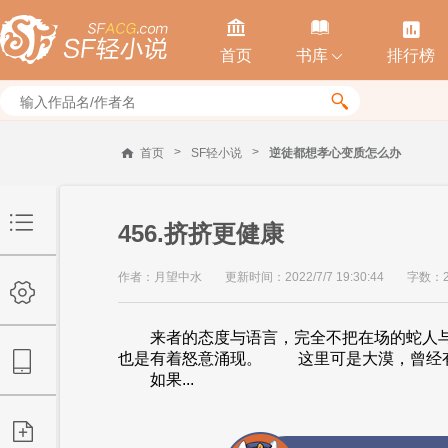



首页
书库
排行榜


>
>
首页
SF轻小说
逆徒都想孝心变质怎么办
456.挤挤更健康
作者：月望中水
更新时间：2022/7/7 19:30:44
字数：2
来者的态度与语言，完全不把在场的蛇人与
也是有着怒意涌现。 这里可是大漠，曾经有
如果...