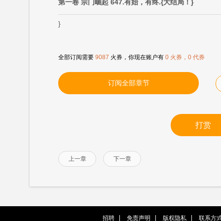
第一卷 宗门崛起 647.有始，有终.{大结局！}
}
全部订阅需要
9087
火券，你现在账户有
0 火券，0 代券
订阅全部章节
打赏
上一章
下一章
招聘
免责声明
版权隐私
联系方