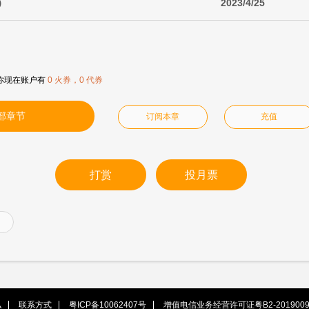
）
2023/4/25
你现在账户有
0 火券，0 代券
部章节
订阅本章
充值
打赏
投月票
私
联系方式
粤ICP备10062407号
增值电信业务经营许可证粤B2-2019009