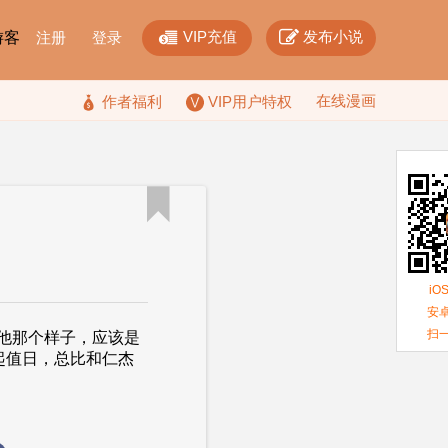


VIP充值
发布小说
F游客
注册
登录
在线漫画

作者福利
VIP用户特权

iO
安卓
扫
那个样子，应该是
起值日，总比和仁杰