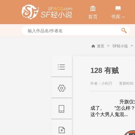


首页
书库


>
>
首页
SF轻小说
128 有贼
作者：小利刃
更新时间：20
升旗仪式的预备
成了。 “怎么样
这个大男人鬼混...