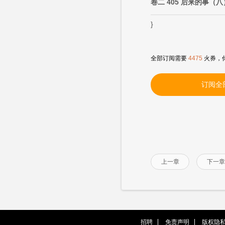
卷二 405 后来的事（八
}
全部订阅需要
4475
火券，
订阅全
上一章
下一章
招聘
免责声明
版权隐