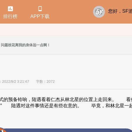


您好，S
排行榜
APP下载
问题校花离我的身体远一点啊！
22/9/2 3:21:47
字数：2072
铃响，陆遇看着仁杰从林北星的位置上走回来。 看他
？” 陆遇对这件事情还是有些在意的。 毕竟，和林北星一