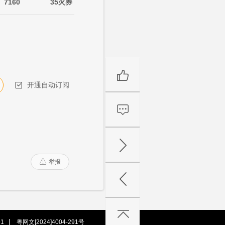
7160
35火券
开通自动订阅

举报

1
粤网文[2024]4004-291号