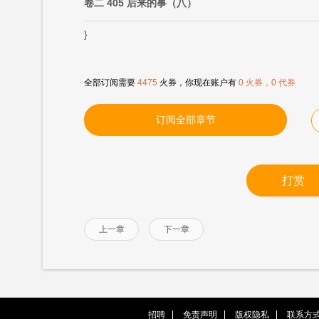
卷二 405 后来的事（八）
}
全部订阅需要
4475
火券，你现在账户有
0 火券，0 代券
订阅全部章节
打赏
上一章
下一章
招聘
免责声明
版权隐私
联系方