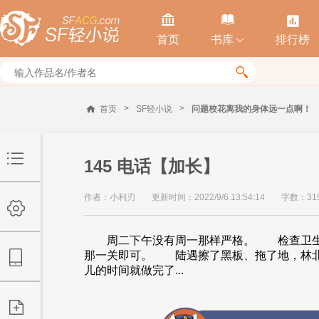



首页
书库
排行榜


>
>
首页
SF轻小说
问题校花离我的身体远一点啊！
145 电话【加长】
作者：小利刃
更新时间：2022/9/6 13:54:14
字数：31
周二下午没有周一那样严格。 检查卫生的
那一关即可。 陆遇擦了黑板、拖了地，林
儿的时间就做完了...