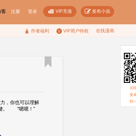


VIP充值
发布小说
F游客
注册
登录
在线漫画

作者福利
VIP用户特权

iO
安卓
扫
力，你也可以理解
的按键。 “嗯嗯！”