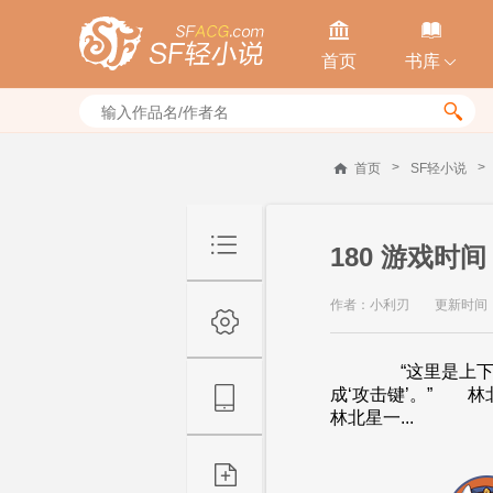


首页
书库


>
>
首页
SF轻小说
180 游戏时间
作者：小利刃
更新时间：20
“这里是上下左右
成‘攻击键’。” 
林北星一...