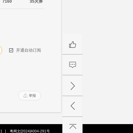
7160
35火券
开通自动订阅

举报

1
粤网文[2024]4004-291号