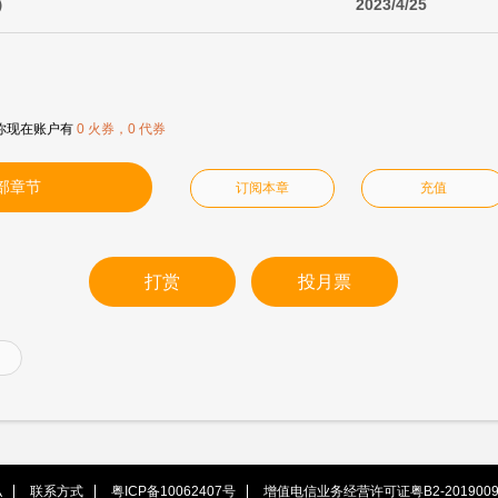
）
2023/4/25
你现在账户有
0 火券，0 代券
部章节
订阅本章
充值
打赏
投月票
私
联系方式
粤ICP备10062407号
增值电信业务经营许可证粤B2-2019009