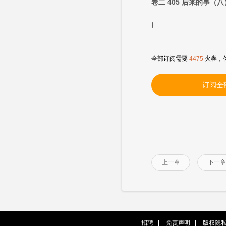
卷二 405 后来的事（八
}
全部订阅需要
4475
火券，
订阅全
上一章
下一章
招聘
免责声明
版权隐