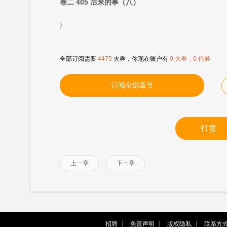
卷二 405 后来的事（八）
}
全部订阅需要
4475
火券，你现在账户有
0 火券，0 代券
订阅全部章节
打赏
上一章
下一章
招聘
免责声明
版权隐私
联系方