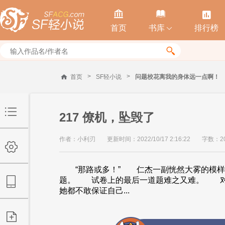



首页
书库
排行榜


>
>
首页
SF轻小说
问题校花离我的身体远一点啊！
217 僚机，坠毁了
作者：小利刃
更新时间：2022/10/17 2:16:22
字数：20
“那路或多！” 仁杰一副恍然大雾的模样
题。 试卷上的最后一道题难之又难。 
她都不敢保证自己...