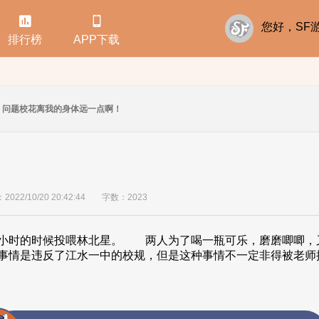


您好，S
排行榜
APP下载
问题校花离我的身体远一点啊！
22/10/20 20:42:44
字数：2023
时候投喂林北星。 两人为了喝一瓶可乐，磨磨唧唧，又
情是违反了江水一中的校规，但是这种事情不一定非得被老师