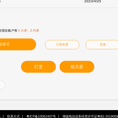
）
2023/4/25
你现在账户有
0 火券，0 代券
部章节
订阅本章
充值
打赏
投月票
私
联系方式
粤ICP备10062407号
增值电信业务经营许可证粤B2-2019009