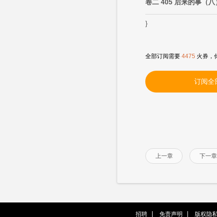
卷二 405 后来的事（八
}
全部订阅需要
4475
火券，
订阅全
上一章
下一章
招聘
免责声明
版权隐