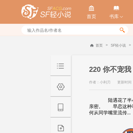


首页
书库


>
>
首页
SF轻小说
220 你不宠我
作者：小利刃
更新时间：20
陆遇花了半小时的
亲密。 早恋这种事
何从同学嘴里流传...