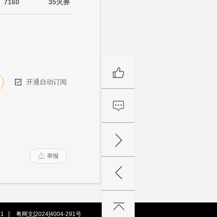
7160
35火券
开通自动订阅

举报

1
粤网文[2024]4004-291号