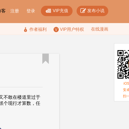


VIP充值
发布小说
F游客
注册
登录
在线漫画

作者福利
VIP用户特权

iO
安卓
扫
不敢在楼道里过于
抓个现行才算数，任